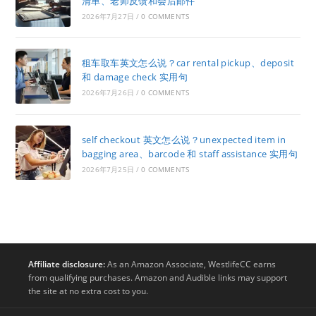
清单、老师反馈和会后邮件
2026年7月27日
/
0 COMMENTS
租车取车英文怎么说？car rental pickup、deposit
和 damage check 实用句
2026年7月26日
/
0 COMMENTS
self checkout 英文怎么说？unexpected item in
bagging area、barcode 和 staff assistance 实用句
2026年7月25日
/
0 COMMENTS
Affiliate disclosure:
As an Amazon Associate, WestlifeCC earns
from qualifying purchases. Amazon and Audible links may support
the site at no extra cost to you.