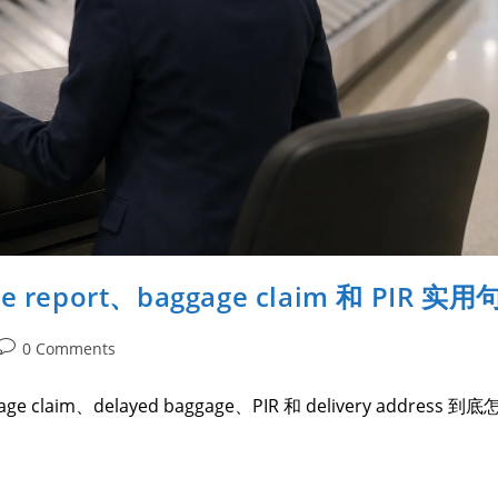
eport、baggage claim 和 PIR 实用
0 Comments
claim、delayed baggage、PIR 和 delivery address 到底