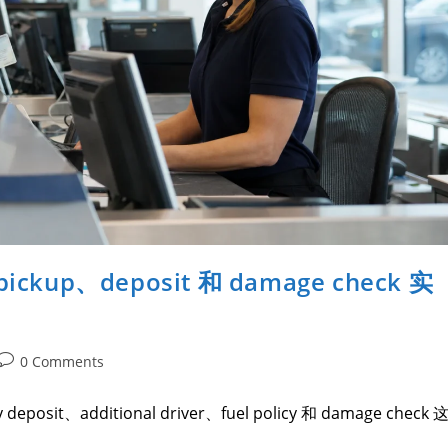
kup、deposit 和 damage check 实
0 Comments
osit、additional driver、fuel policy 和 damage check 