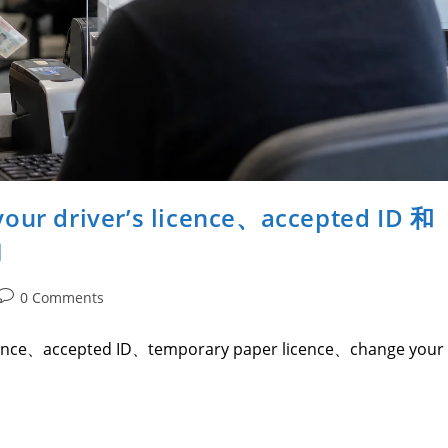
river’s licence、accepted ID 和
句
0 Comments
e、accepted ID、temporary paper licence、change your