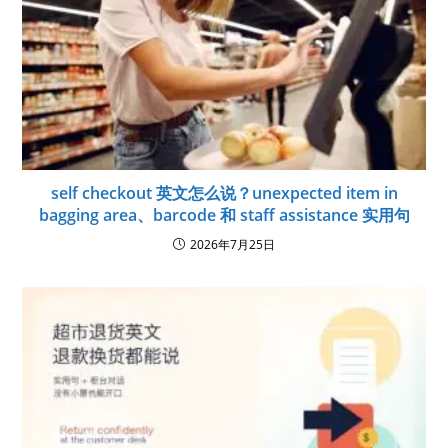
self checkout 英文怎么说？unexpected item in
bagging area、barcode 和 staff assistance 实用句
2026年7月25日