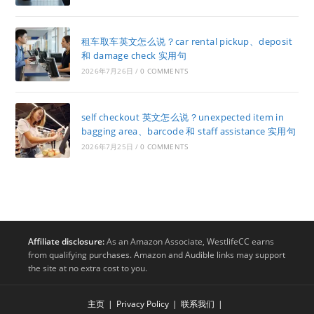
租车取车英文怎么说？car rental pickup、deposit
和 damage check 实用句
2026年7月26日
/
0 COMMENTS
self checkout 英文怎么说？unexpected item in
bagging area、barcode 和 staff assistance 实用句
2026年7月25日
/
0 COMMENTS
Affiliate disclosure:
As an Amazon Associate, WestlifeCC earns
from qualifying purchases. Amazon and Audible links may support
the site at no extra cost to you.
主页
Privacy Policy
联系我们