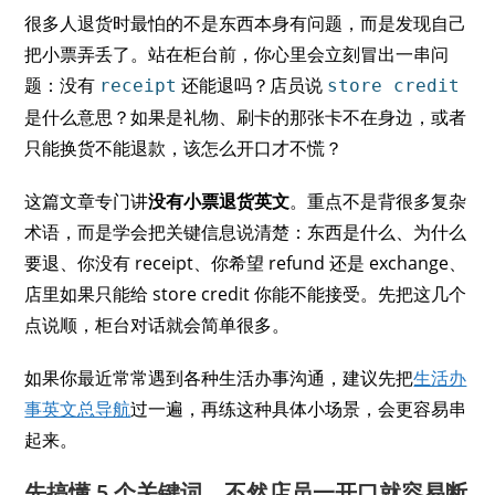
很多人退货时最怕的不是东西本身有问题，而是发现自己
把小票弄丢了。站在柜台前，你心里会立刻冒出一串问
题：没有
还能退吗？店员说
receipt
store credit
是什么意思？如果是礼物、刷卡的那张卡不在身边，或者
只能换货不能退款，该怎么开口才不慌？
这篇文章专门讲
没有小票退货英文
。重点不是背很多复杂
术语，而是学会把关键信息说清楚：东西是什么、为什么
要退、你没有 receipt、你希望 refund 还是 exchange、
店里如果只能给 store credit 你能不能接受。先把这几个
点说顺，柜台对话就会简单很多。
如果你最近常常遇到各种生活办事沟通，建议先把
生活办
事英文总导航
过一遍，再练这种具体小场景，会更容易串
起来。
先搞懂 5 个关键词，不然店员一开口就容易断