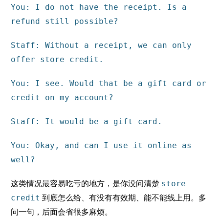
You: I do not have the receipt. Is a
refund still possible?
Staff: Without a receipt, we can only
offer store credit.
You: I see. Would that be a gift card or
credit on my account?
Staff: It would be a gift card.
You: Okay, and can I use it online as
well?
这类情况最容易吃亏的地方，是你没问清楚
store
到底怎么给、有没有有效期、能不能线上用。多
credit
问一句，后面会省很多麻烦。