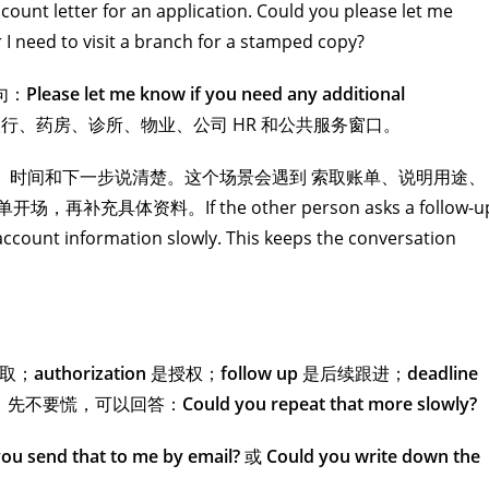
ccount letter for an application. Could you please let me
I need to visit a branch for a stamped copy?
句：
Please let me know if you need any additional
行、药房、诊所、物业、公司 HR 和公共服务窗口。
的、时间和下一步说清楚。这个场景会遇到 索取账单、说明用途、
体资料。If the other person asks a follow-u
account information slowly. This keeps the conversation
取；
authorization
是授权；
follow up
是后续跟进；
deadline
，先不要慌，可以回答：
Could you repeat that more slowly?
ou send that to me by email?
或
Could you write down the