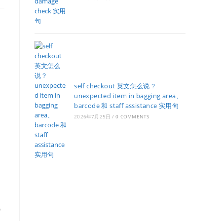
self checkout 英文怎么说？
unexpected item in bagging area、
barcode 和 staff assistance 实用句
2026年7月25日
/
0 COMMENTS
a
气