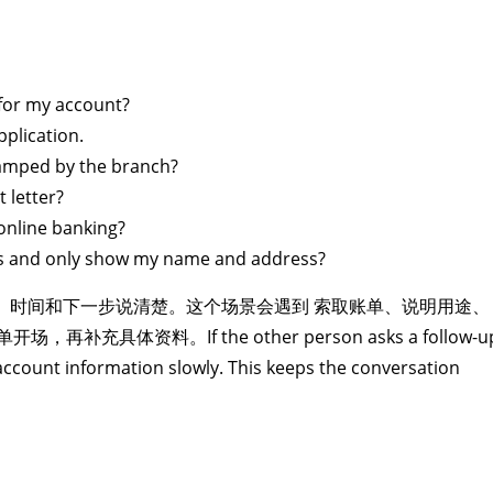
 for my account?
pplication.
amped by the branch?
 letter?
online banking?
ils and only show my name and address?
的、时间和下一步说清楚。这个场景会遇到 索取账单、说明用途、
体资料。If the other person asks a follow-u
account information slowly. This keeps the conversation