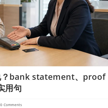
nk statement、proof
明实用句
0 Comments