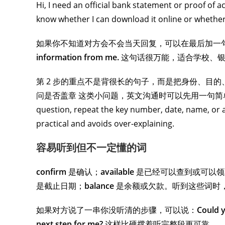
Hi, I need an official bank statement or proof of a
know whether I can download it online or whether 
如果你不知道对方会不会当天回复，可以在最后加一
information from me.
这句话很万能，适合学校、银
第 2 步的重点不是背很长的句子，而是把身份、目
问是否盖章 这类小问题，英文沟通时可以先用一句简单开场，再补充具
question, repeat the key number, date, name, or 
practical and avoids over-explaining.
容易听到但不一定懂的词
confirm
是确认；
available
是已经可以查到或可以领
是截止日期；
balance
是余额或欠款。听到这些词时
如果对方说了一串你没听清的步骤，可以说：
Could y
next step for me?
这样比硬撑着听完整段更可靠。